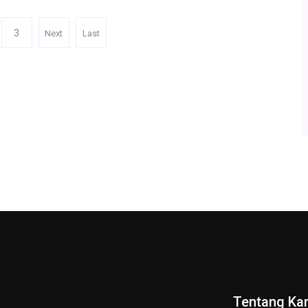
3
Next
Last
Tentang Ka