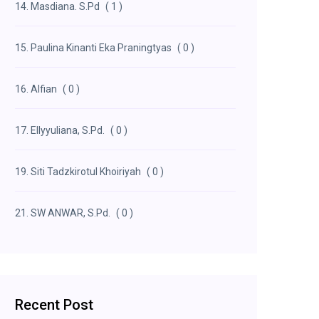
14. Masdiana. S.Pd
( 1 )
15. Paulina Kinanti Eka Praningtyas
( 0 )
16. Alfian
( 0 )
17. Ellyyuliana, S.Pd.
( 0 )
19. Siti Tadzkirotul Khoiriyah
( 0 )
21. SW ANWAR, S.Pd.
( 0 )
Recent Post