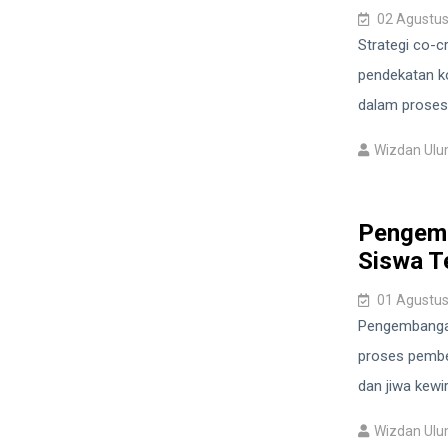
02 Agustus
Strategi co-c
pendekatan k
dalam proses p
Wizdan Ul
Pengemb
Siswa T
01 Agustus
Pengembangan
proses pembel
dan jiwa kewi
Wizdan Ul