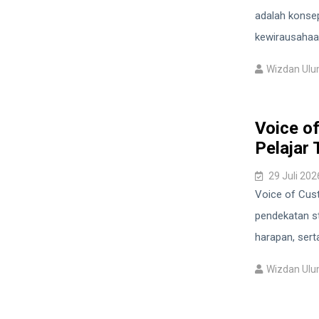
adalah konse
kewirausahaan
Wizdan Ul
Voice o
Pelajar
29 Juli 202
Voice of Cust
pendekatan s
harapan, sert
Wizdan Ul