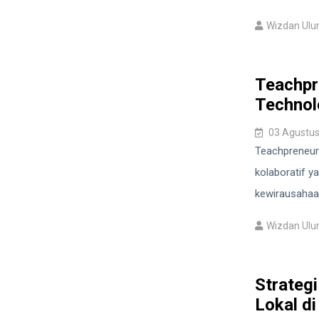
Wizdan Ul
Teachpr
Technol
03 Agustus
Teachpreneur
kolaboratif 
kewirausahaan
Wizdan Ul
Strateg
Lokal d