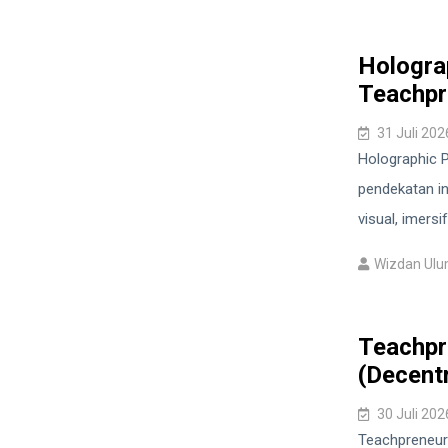
Hologra
Teachpr
31 Juli 202
Holographic 
pendekatan in
visual, imersif
Wizdan Ul
Teachpr
(Decent
30 Juli 202
Teachpreneur 