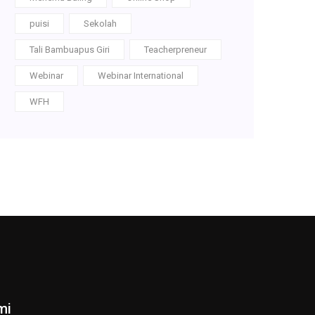
puisi
Sekolah
Tali Bambuapus Giri
Teacherpreneur
Webinar
Webinar International
WFH
mi