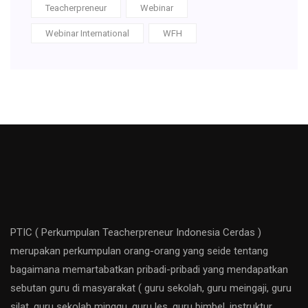
Teacherpreneur
Webinar
Webinar International
WFH
PTIC ( Perkumpulan Teacherpreneur Indonesia Cerdas )
merupakan perkumpulan orang-orang yang seide tentang
bagaimana memartabatkan pribadi-pribadi yang mendapatkan
sebutan guru di masyarakat ( guru sekolah, guru meingaji, guru
silat, guru sekolah minggu, guru les, guru bimbel, instruktur,